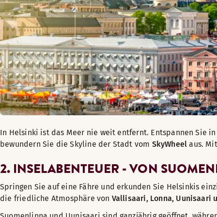
In Helsinki ist das Meer nie weit entfernt. Entspannen Sie 
bewundern Sie die Skyline der Stadt vom
SkyWheel
aus. Mi
2. INSELABENTEUER - VON SUOMENL
Springen Sie auf eine Fähre und erkunden Sie Helsinkis ein
die friedliche Atmosphäre von
Vallisaari, Lonna, Uunisaari 
Suomenlinna und Uunisaari sind ganzjährig geöffnet, währen