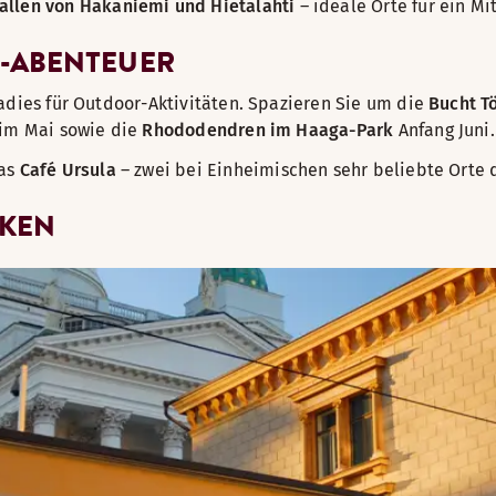
allen von Hakaniemi und Hietalahti
– ideale Orte für ein M
-ABENTEUER
adies für Outdoor-Aktivitäten. Spazieren Sie um die
Bucht T
im Mai sowie die
Rhododendren im Haaga-Park
Anfang Juni.
as
Café Ursula
– zwei bei Einheimischen sehr beliebte Orte 
CKEN