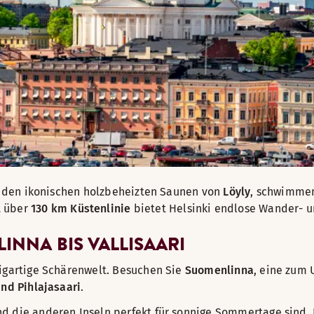
in den ikonischen holzbeheizten Saunen von
Löyly
, schwimmen
t über
130 km Küstenlinie
bietet Helsinki endlose Wander- 
INNA BIS VALLISAARI
zigartige Schärenwelt. Besuchen Sie
Suomenlinna
, eine zum
und Pihlajasaari
.
d die anderen Inseln perfekt für sonnige Sommertage sind. 