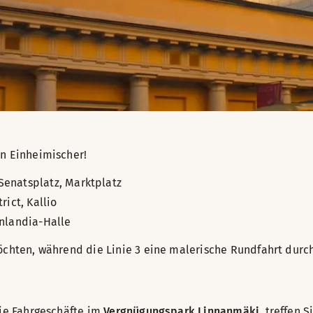
in Einheimischer!
Senatsplatz, Marktplatz
rict, Kallio
inlandia-Halle
öchten, während die Linie 3 eine malerische Rundfahrt durch
die Fahrgeschäfte im
Vergnügungspark Linnanmäki
, treffen 