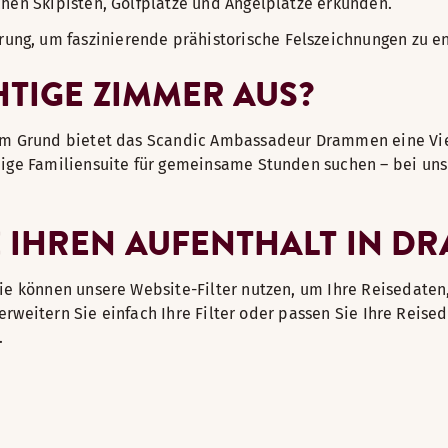
chen Skipisten, Golfplätze und Angelplätze erkunden.
ung, um faszinierende prähistorische Felszeichnungen zu e
HTIGE ZIMMER AUS?
em Grund bietet das Scandic Ambassadeur Drammen eine Viel
ige Familiensuite für gemeinsame Stunden suchen – bei uns 
E IHREN AUFENTHALT IN D
ie können unsere Website-Filter nutzen, um Ihre Reisedate
, erweitern Sie einfach Ihre Filter oder passen Sie Ihre Rei
.