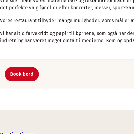
Vi elsker mad! Vores moderne bar- og restaurantområde er pe
det perfekte valg før eller efter koncerter, messer, sportska
Vores restaurant tilbyder mange muligheder. Vores mål er at 
Vi har altid farvekridt og papir til børnene, som også har
indretning har været meget omtalt i medierne. Kom og opdag 
Book bord