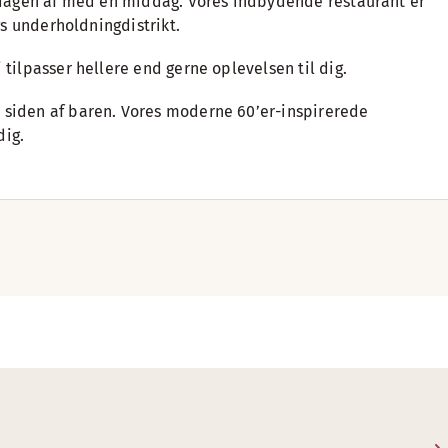
te dagen af med en middag. Vores indbydende restaurant er
gs underholdningdistrikt.
tilpasser hellere end gerne oplevelsen til dig.
d siden af baren. Vores moderne 60’er-inspirerede
dig.