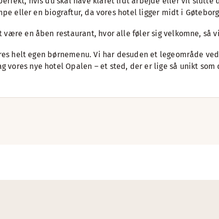
rfekt, hvis du skal have klaret lidt arbejde eller vil slut
mpe eller en biograftur, da vores hotel ligger midt i Gøtebor
være en åben restaurant, hvor alle føler sig velkomne, så vi 
 deres helt egen børnemenu. Vi har desuden et legeområde ve
vores nye hotel Opalen – et sted, der er lige så unikt som 