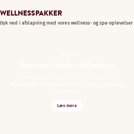
WELLNESSPAKKER
Dyk ned i afslapning med vores wellness- og spa-oplevelser
Wellness
Vores spa-hoteller i København
Forkæl dig selv og en du holder af med en
afslappende wellnessoplevelse i rolige og sanselige
omgivelser!
Læs mere