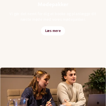
Mødepakker
Vi gør det nemt for dig at booke og planlægge dit
næste møde med vores mødepakker.
Læs mere