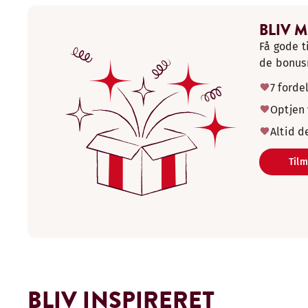
BLIV 
Få gode t
de bonusn
7 forde
Optjen
Altid d
Tilm
BLIV INSPIRERET