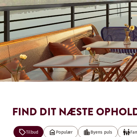
FIND DIT NÆSTE OPHOL
Tilbud
Populær
Byens puls
Fam