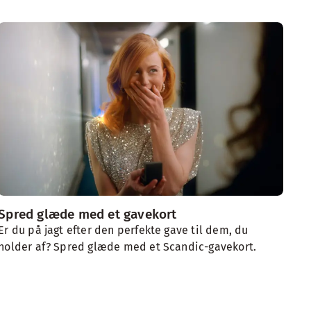
Spred glæde med et gavekort
Pa
Er du på jagt efter den perfekte gave til dem, du
Udf
holder af? Spred glæde med et Scandic-gavekort.
eks