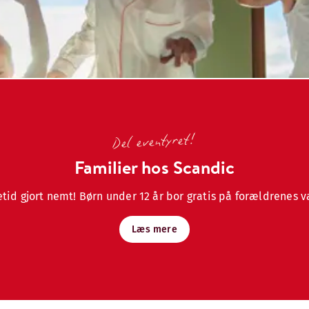
Del eventyret!
Familier hos Scandic
etid gjort nemt! Børn under 12 år bor gratis på forældrenes v
Læs mere