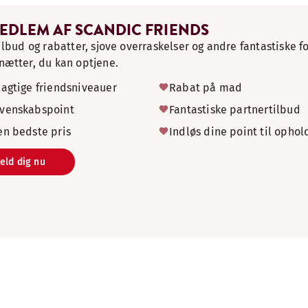
MEDLEM AF SCANDIC FRIENDS
ilbud og rabatter, sjove overraskelser og andre fantastiske 
ætter, du kan optjene.
lagtige friendsniveauer
Rabat på mad
 venskabspoint
Fantastiske partnertilbud
en bedste pris
Indløs dine point til ophol
eld dig nu