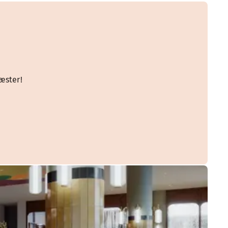
æster!