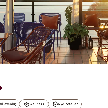
D
ilievenlig
Wellness
Nye hoteller