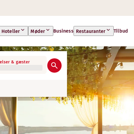
Business
Tilbud
Hoteller
Møder
Restauranter
elser & gæster