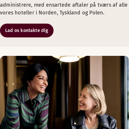
administrere, med ensartede aftaler på tværs af alle
Save kan ikke ændres og refunderes ikke ved afbestilling
Polen:
sales.poland@scandichotels.com
vores hoteller i Norden, Tyskland og Polen.
Sverige:
projekt@scandichotels.com
Lad os kontakte dig