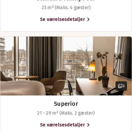
maritime hovedstad fra vandsiden, så
23 m² (Maks. 4 gæster)
lej en kajak, hop på en havnebus eller
glid lydløst gennem kanalerne i en
Se værelsesdetaljer
elbåd, der hverken kræver bevis eller
sejlererfaring.
3
Superior
21 - 29 m² (Maks. 2 gæster)
Se værelsesdetaljer