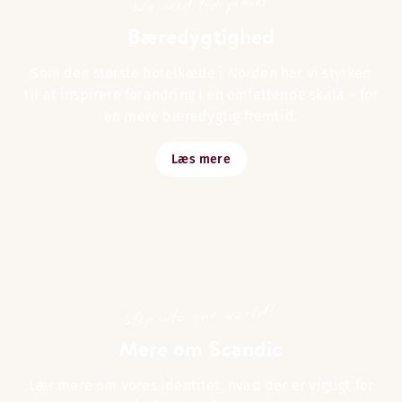
We need the planet
Bæredygtighed
Som den største hotelkæde i Norden har vi styrken
til at inspirere forandring i en omfattende skala – for
en mere bæredygtig fremtid.
Læs mere
Step into our world!
Mere om Scandic
Lær mere om vores identitet, hvad der er vigtigt for