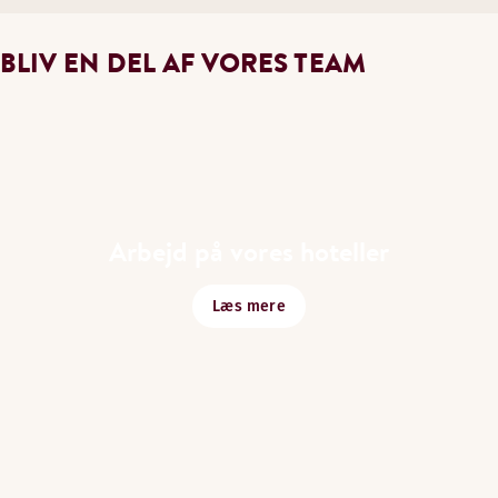
​Læring & træning gennem Scandic Academy
Udviklingsmuligheder på tværs af mange roller og lokati
BLIV EN DEL AF VORES TEAM
En værdibaseret læringskultur, der bygger på nysgerrigh
ARBEJD PÅ TVÆRS AF GRÆNSER OG RO
Internationale perspektiver fra kolleger og gæster
Mulighed for at arbejde på tværs af roller og lokationer
Arbejd på vores hoteller
En varm atmosfære, hvor det føles naturligt at arbejde 
Læs mere