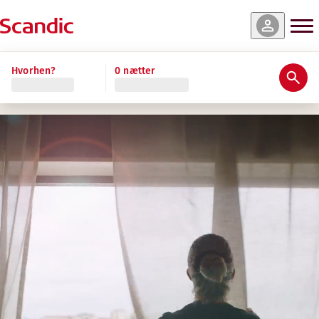
Hvorhen?
0 nætter
Fordele, der gør Scandic til et fantastisk
FAIR OG KONKURRENCEDYGTIGE VILK
Konkurrencedygtig løn efter overenskomst og markedsni
Forsikring og pension, der styrker din tryghed
Barselsorlov og betalt ferie i overensstemmelse med nat
EN OMSORGSFULD ARBEJDSPLADS
Stærkt fokus på social og miljømæssig bæredygtighed
Et inkluderende, trygt og tilgængeligt arbejdsmiljø med a