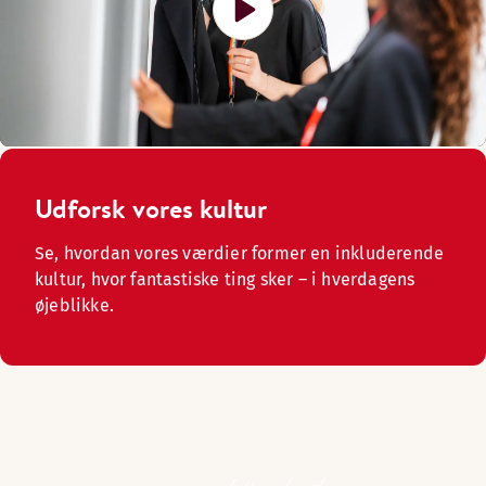
Udforsk vores kultur
Se, hvordan vores værdier former en inkluderende
kultur, hvor fantastiske ting sker – i hverdagens
øjeblikke.