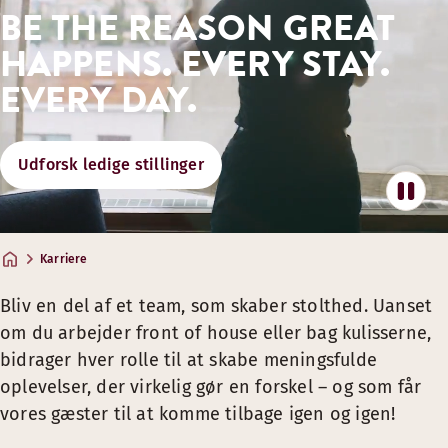
BE THE REASON GREAT
Fællesskabsengagement gennem partnerskaber og frivill
HAPPENS. EVERY STAY.
GODE OPHOLD, MAD OG PARTNERFOR
EVERY DAY.
Team Member‑priser på hotelophold, mad & drikke.*
Gode partnerfordele på rejser og meget mere
Udforsk ledige stillinger
Del oplevelsen med særlige tilbud til familie og venner
* Fordele gælder for alle team members med et gyldigt Te
STØTTE TIL DIT VELBEFINDENDE – OG FL
Karriere
Wellness‑partnerskaber og adgang til fitnessfaciliteter
Bliv en del af et team, som skaber stolthed. Uanset
om du arbejder front of house eller bag kulisserne,
En kultur, der støtter fleksible arbejdsformer, så jobbet pa
bidrager hver rolle til at skabe meningsfulde
Inspiration til sunde vaner og energi i hverdagen
oplevelser, der virkelig gør en forskel – og som får
vores gæster til at komme tilbage igen og igen!
MULIGHEDER FOR UDVIKLING