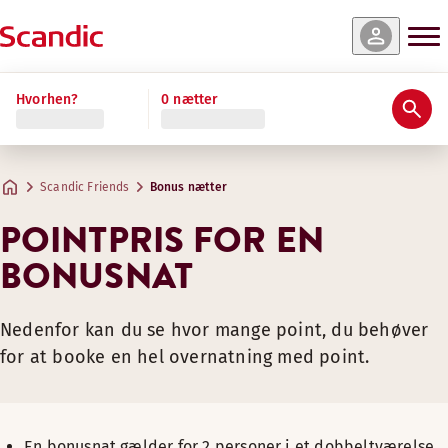
Hvorhen?
0 nætter
Bonusnætter med op til 50 % rabat
SÅDAN BOOKER DU EN BONUSNAT
Scandic Friends
Bonus nætter
Book en bonusnat nemt online. Log ind, vælg “bonusnat” i b
POINTPRIS FOR EN
BONUSNAT
VÆRD AT VIDE
En bonusnat gælder for to personer i et standard dobbeltv
Nedenfor kan du se hvor mange point, du behøver
TILBUD PÅ BONUSNÆTTER I DANMARK
for at booke en hel overnatning med point.
JULI & AUGUST
En bonusnat gælder for 2 personer i et dobbeltværelse