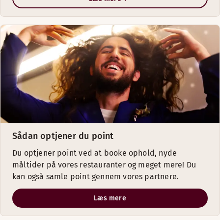
Hotel
Scandic Bodø
Scandic Asker
Scandic Ambassadeur Drammen
Scandic Haugesund
Sådan optjener du point
Scandic Nordkapp
Du optjener point ved at booke ophold, nyde
måltider på vores restauranter og meget mere! Du
kan også samle point gennem vores partnere.
Scandic Stavanger Forus
Læs mere
Scandic Flesland Airport
,
Bergen