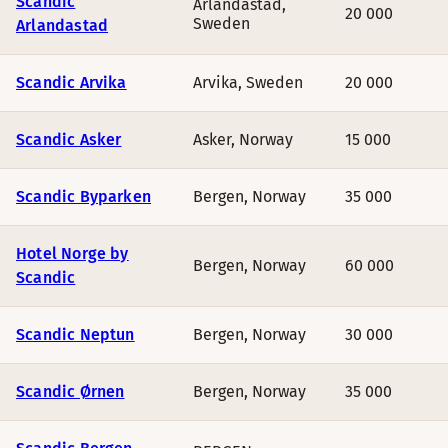
Scandic Helsinki Hub
Scandic
Arlandastad
,
20 000
Sweden
Arlandastad
Scandic Meilahti
, Helsinki
Scandic Arvika
Arvika
,
Sweden
20 000
Scandic Helsinki Aviacongress
Scandic Asker
Asker
,
Norway
15 000
Scandic Lahti City
Scandic Byparken
Bergen
,
Norway
35 000
Scandic Kouvola
Hotel Norge by
Bergen
,
Norway
60 000
Scandic
Scandic Hyvinkää
Scandic Neptun
Bergen
,
Norway
30 000
AUGUST
Scandic Ørnen
Bergen
,
Norway
35 000
Hotel