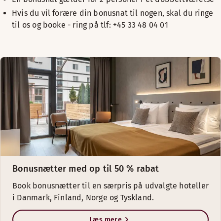
Hotel
Hvis du vil forære din bonusnat til nogen, skal du ringe
til os og booke - ring på tlf: +45 33 48 04 0
1
Scandic Olympic
,
Esbjerg
Scandic Opus
,
Horsens
Scandic Regina
,
Herning
Scandic Aarhus Vest
Scandic Aalborg City
Bonusnætter med op til 50 % rabat
TILBUD PÅ BONUSNÆTTER I NORGE
Book bonusnætter til en særpris på udvalgte hoteller
i Danmark, Finland, Norge og Tyskland.
JULI
Læs mere