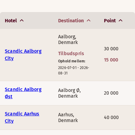
Scandic Solsiden
,
Trondheim
Hotel
Destination
Point
Scandic Holmenkollen Park
,
Oslo
Aalborg
,
Denmark
AUGUST
30 000
Scandic Aalborg
Tilbudspris
City
15 000
Ophold mellem:
Hotel
2026-07-01
-
2026-
08-31
Scandic Ambassadeur Drammen
Scandic Aalborg
Aalborg Ø
,
20 000
Denmark
Øst
Scandic Stavanger Forus
Scandic Aarhus
Aarhus
,
Scandic Kirkenes
40 000
Denmark
City
Scandic Hafjell