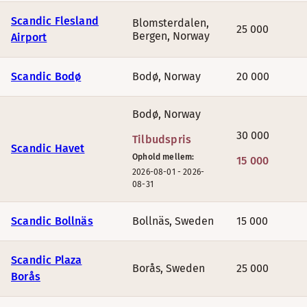
Scandic Frankfurt Hafenpark
Scandic Flesland
Blomsterdalen,
25 000
Bergen
,
Norway
Airport
Scandic Stuttgart Europaviertel
Scandic Bodø
Bodø
,
Norway
20 000
Scandic Wroclaw
Bodø
,
Norway
30 000
Tilbudspris
Scandic Havet
TILBUD PÅ BONUSNÆTTER I SVERIGE
Ophold mellem:
15 000
2026-08-01
-
2026-
PT. INGEN TILBUD
08-31
Scandic Bollnäs
Bollnäs
,
Sweden
15 000
Scandic Plaza
Borås
,
Sweden
25 000
Borås