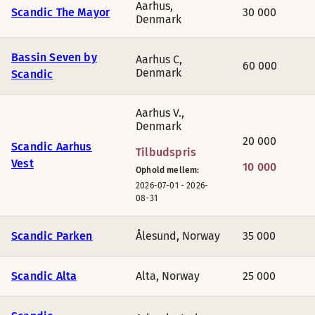
Aarhus
,
Scandic The Mayor
30 000
Denmark
Scandic Havet
Bassin Seven by
Aarhus C
,
60 000
Denmark
Scandic
Scandic Sørlandet,
Kristiansand
Aarhus V.
,
Scandic Holmenkollen Park,
Oslo
Denmark
20 000
Scandic Aarhus
Tilbudspris
Scandic Bakklandet
,
Trondheim
Vest
10 000
Ophold mellem:
2026-07-01
-
2026-
TILBUD PÅ BONUSNÆTTER I FINLAND
08-31
JULI
Scandic Parken
Ålesund
,
Norway
35 000
Hotel
Scandic Alta
Alta
,
Norway
25 000