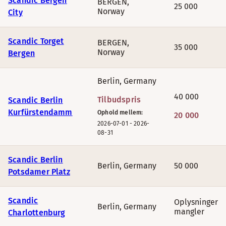
Scandic Bergen
BERGEN
,
25 000
Marski by Scandic
Norway
City
Scandic Paasi
, Helsinki
Scandic Torget
BERGEN
,
35 000
Norway
Bergen
Scandic Espoo
Berlin
,
Germany
Scandic Rukahovi
, Ruka
40 000
Tilbudspris
Scandic Berlin
Kurfürstendamm
Ophold mellem:
20 000
2026-07-01
-
2026-
TILBUD PÅ BONUSNÆTTER I TYSKLAND & POLE
08-31
JULI & AUGUST
Scandic Berlin
Berlin
,
Germany
50 000
Potsdamer Platz
Hotel
Scandic
Oplysninger
Berlin
,
Germany
Scandic Berlin Kurfürstendamm
mangler
Charlottenburg