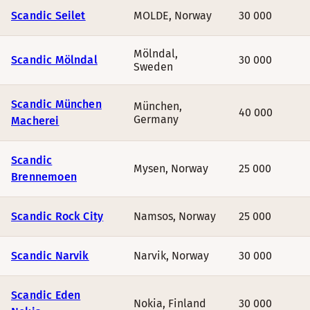
Scandic Seilet
MOLDE
,
Norway
30 000
Mölndal
,
Scandic Mölndal
30 000
Sweden
Scandic München
München
,
40 000
Germany
Macherei
Scandic
Mysen
,
Norway
25 000
Brennemoen
Scandic Rock City
Namsos
,
Norway
25 000
Scandic Narvik
Narvik
,
Norway
30 000
Scandic Eden
Nokia
,
Finland
30 000