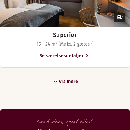
7
Superior
15 - 24 m² (Maks. 2 gæster)
Se værelsesdetaljer
Vis mere
Good vibes, great bites!