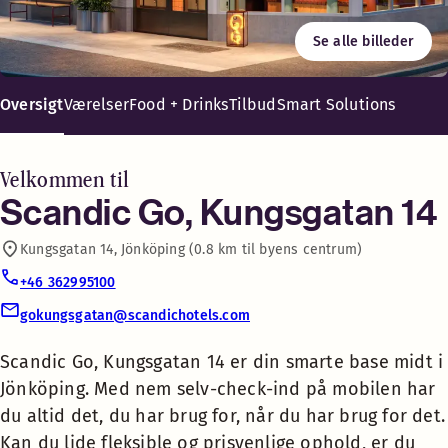
Fri WiFi
Se alle billeder
Spis på stedet eller tag med – du behøver ikke at gå sulten 
Scandic Go, Kungsgatan 14 er
Vaskerum
din smarte base midt i
Oversigt
Værelser
Food + Drinks
Tilbud
Smart Solutions
Jönköping. Med nem selv-
Kontantløst hotel
check-ind på mobilen har du
altid det, du har brug for, når
Velkommen til
du har brug for det. Kan du
Scandic Go, Kungsgatan 14
Luggage Lockers
lide fleksible og prisvenlige
Kungsgatan 14, Jönköping (0.8 km til byens centrum)
ophold, er du landet det rette
Strygerum
sted!
+46 362995100
gokungsgatan@scandichotels.com
Sig hej til en ny måde at bo på
Café
hotel med Scandic Go. Vi har
Scandic Go, Kungsgatan 14 er din smarte base midt i
skåret alt det overflødige væk og
Jönköping. Med nem selv-check-ind på mobilen har
fokuseret på det, der virkelig
Food + Drinks 24-7
du altid det, du har brug for, når du har brug for det.
tæller: en god seng, lækker mad
Kan du lide fleksible og prisvenlige ophold, er du