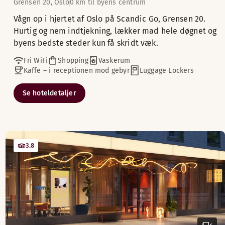
Grensen 20, Oslo
0 km til byens centrum
Vågn op i hjertet af Oslo på Scandic Go, Grensen 20.
Hurtig og nem indtjekning, lækker mad hele døgnet og
byens bedste steder kun få skridt væk.
Fri WiFi
Shopping
Vaskerum
Kaffe – i receptionen mod gebyr
Luggage Lockers
Se hoteldetaljer
3.8