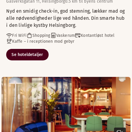
Gasverksgatan 11, Helsingborg
0.5 km til byens centrum
Nyd en smidig check-in, god stemning, lækker mad og
alle nødvendigheder lige ved hånden. Din smarte hub
i den livlige kystby Helsingborg.
Fri WiFi
Shopping
Vaskerum
Kontantløst hotel
Kaffe – i receptionen mod gebyr
Se hoteldetaljer