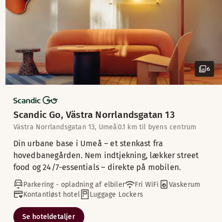
6
Scandic Go, Västra Norrlandsgatan 13
Västra Norrlandsgatan 13, Umeå
0.1 km til byens centrum
Din urbane base i Umeå – et stenkast fra
hovedbanegården. Nem indtjekning, lækker street
food og 24/7-essentials – direkte på mobilen.
Parkering - opladning af elbiler
Fri WiFi
Vaskerum
Kontantløst hotel
Luggage Lockers
Se hoteldetaljer