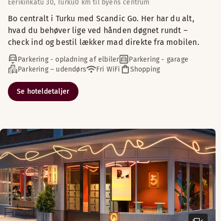
Eerikinkatu 30, Turku
0 km til byens centrum
Bo centralt i Turku med Scandic Go. Her har du alt,
hvad du behøver lige ved hånden døgnet rundt –
check ind og bestil lækker mad direkte fra mobilen.
Parkering - opladning af elbiler
Parkering - garage
Parkering – udendørs
Fri WiFi
Shopping
Se hoteldetaljer