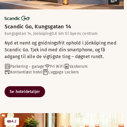
6
Scandic Go, Kungsgatan 14
Kungsgatan 14, Jönköping
0.8 km til byens centrum
Nyd et nemt og gnidningsfrit ophold i Jönköping med
Scandic Go. Tjek ind med din smartphone, og få
adgang til alle de vigtigste ting – døgnet rundt.
Parkering - garage
Fri WiFi
Vaskerum
Kontantløst hotel
Luggage Lockers
Se hoteldetaljer
4.2