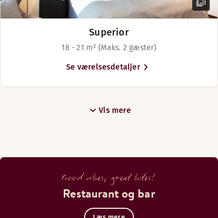
1
Superior
18 - 21 m² (Maks. 2 gæster)
Se værelsesdetaljer
Vis mere
Good vibes, great bites!
Restaurant og bar
Læs mere