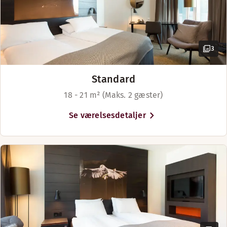
3
Nyd en drink med venner eller kolleger i vores lobbybar.
Standard
Menuer
18 - 21 m² (Maks. 2 gæster)
Lobby bar menu
Se værelsesdetaljer