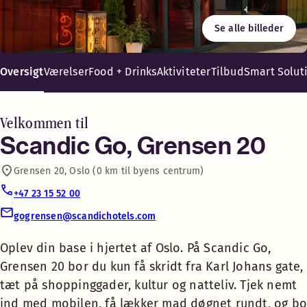
Shopping
Se alle billeder
Spis på stedet eller tag med – du behøver ikke at sulte. Uan
Oplev din base i hjertet af
Vaskerum
Oslo. På Scandic Go, Grensen
Oversigt
Værelser
Food + Drinks
Aktiviteter
Tilbud
Smart Solut
20 bor du kun få skridt fra Karl
Johans gate, tæt på
Kaffe – i receptionen mod gebyr
shoppinggader, kultur og
Velkommen til
natteliv. Tjek nemt ind med
Scandic Go, Grensen 20
Luggage Lockers
mobilen, få lækker mad
Grensen 20, Oslo (0 km til byens centrum)
døgnet rundt, og bo
Strygerum
komfortabelt med fokus på
+47 23 15 52 00
det vigtigste.
gogrensen@scandichotels.com
TV med Chromecast
Sig hej til en ny måde at bo på
Oplev din base i hjertet af Oslo. På Scandic Go,
hotel med Scandic Go. Vi har
Grensen 20 bor du kun få skridt fra Karl Johans gate,
Café
skåret alt det overflødige væk og
tæt på shoppinggader, kultur og natteliv. Tjek nemt
fokuseret på det, der virkelig
ind med mobilen, få lækker mad døgnet rundt, og b