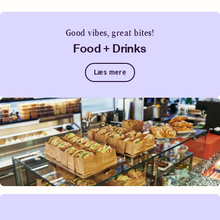
venter.
Sengemuligheder
Med forbehold for tilgængelighed
Good vibes, great bites!
Queen-size seng (160 cm)
Food + Drinks
Læs mere