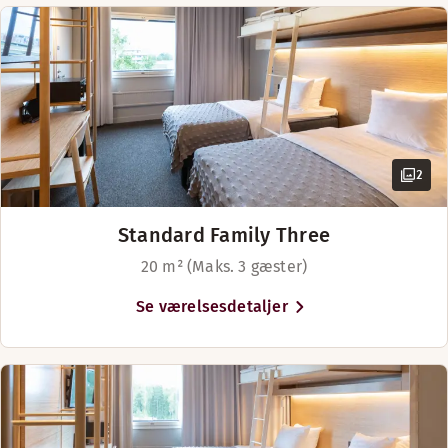
BAR
Sengemuligheder
Med forbehold for tilgængelighed
Mandag-Lørdag: 19:00-23:00
Søndag: Lukket
Senge til 2 gæster
2
Standard Family Three
20 m² (Maks. 3 gæster)
Se værelsesdetaljer