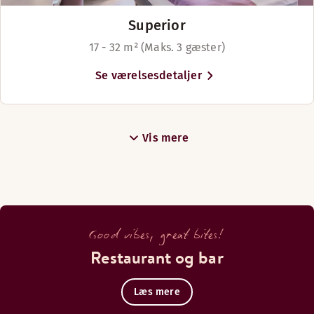
Superior
17 - 32 m² (Maks. 3 gæster)
Se værelsesdetaljer
Vis mere
Good vibes, great bites!
Restaurant og bar
Læs mere