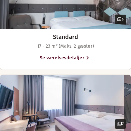
Queen-size seng (90–140 cm)
Bagageopbevaring - uden gebyr
6
Golfbane (0-30 km)
Standard
17 - 23 m² (Maks. 2 gæster)
Se værelsesdetaljer
7