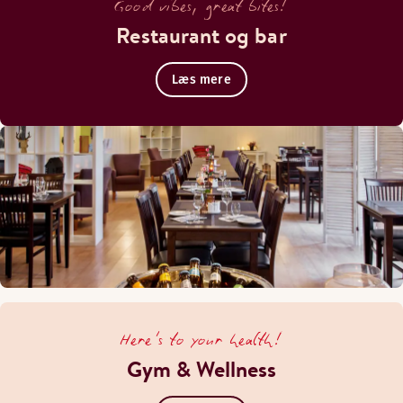
Good vibes, great bites!
Restaurant og bar
Læs mere
Here's to your health!
Gym & Wellness