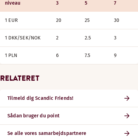
niveau
3
5
7
1 EUR
20
25
30
1 DKK/SEK/NOK
2
2.5
3
1 PLN
6
7.5
9
RELATERET
Tilmeld dig Scandic Friends!
Sådan bruger du point
Se alle vores samarbejdspartnere