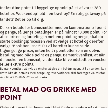
Indløs dine point til hyggelige ophold på et af vores 280
hoteller. Weekendophold i en travl by? En rolig getaway på
landet? Det er op til dig.
Du kan betale for bonusnætter med en kombination af point
og penge, så længe betalingen er på mindst 10.000 point. For
at se prisen og fordelingen mellem point og penge, skal du
starte bookingsprocessen ved at vælge et hotel og derefter
vælge "Book Bonusnat". Du vil herefter kunne se de
tilgængelige priser, enten helt i point eller som en delvis
betaling med både point og penge. Bemærk venligst, at når
du booker en bonusnat, vil der ikke blive udstedt en voucher
(eller ekstra point).
Bemærk venligst, at hvis du ønsker at give din belønningsnat til en anden, kan
dette ikke delbetales med penge, og reservationen skal foretages via telefon –
ring til +45 33 48 04 02 for at booke.
BETAL MAD OG DRIKKE MED
POINT
Elsker du mad? Ja, hvem gør ikke! Gode nyheder: når du bor