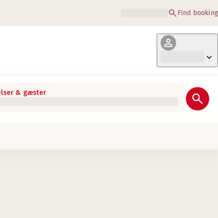
Find booking
lser & gæster
eget til en speciel teenagepris.