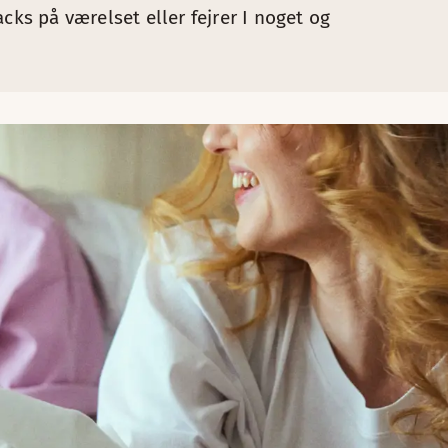
cks på værelset eller fejrer I noget og
tværelse.
beltværelse.
lt dobbeltværelse.
relse.
ntown Camper, hvor prisen er 850 SEK per nat i delt dobbel
 ikke pointkvalificerende. Booker du et ophold med tilkøb a
hotel.
de booking. Værelset har plads til 1-2 teenagere i alderen 1