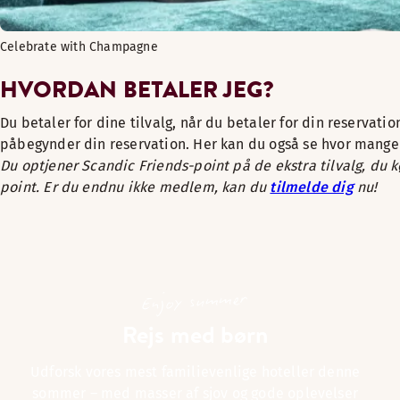
Celebrate with Champagne
HVORDAN BETALER JEG?
Du betaler for dine tilvalg, når du betaler for din reservat
påbegynder din reservation. Her kan du også se hvor mange 
Du optjener Scandic Friends-point på de ekstra tilvalg, du 
point. Er du endnu ikke medlem, kan du
tilmelde dig
nu!
Enjoy summer
Rejs med børn
Udforsk vores mest familievenlige hoteller denne
sommer – med masser af sjov og gode oplevelser