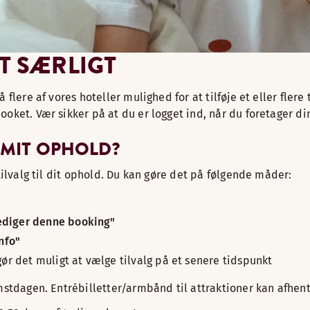
T SÆRLIGT
å flere af vores hoteller mulighed for at tilføje et eller fl
oket. Vær sikker på at du er logget ind, når du foretager di
L MIT OPHOLD?
tilvalg til dit ophold. Du kan gøre det på følgende måder:
ediger denne booking"
nfo"
r det muligt at vælge tilvalg på et senere tidspunkt
mstdagen. Entrébilletter/armbånd til attraktioner kan afhent