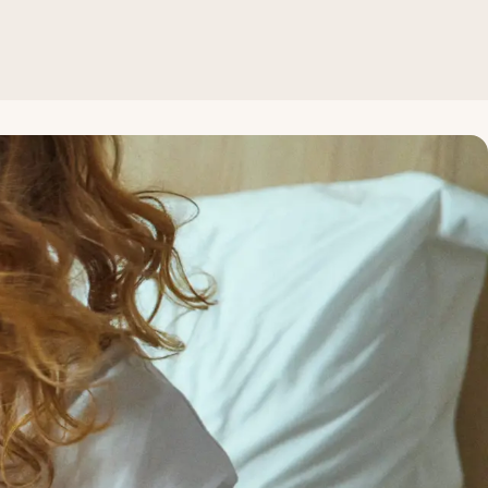
tværelse.
f teenageværelse, vil du kun optjene point på dit oprindeli
3-19 år (i Danmark, Sverige, Norge og Finland) og 13-17 år (