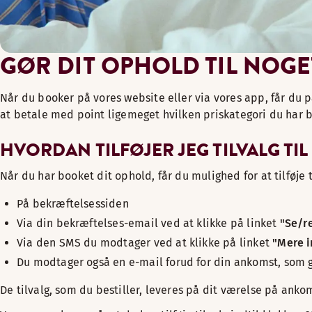
Vilkår og betingelser for booking.
GØR DIT OPHOLD TIL NOGE
Når du booker på vores website eller via vores app, får du p
at betale med point ligemeget hvilken priskategori du har bo
HVORDAN TILFØJER JEG TILVALG TI
Når du har booket dit ophold, får du mulighed for at tilføje 
På bekræftelsessiden
Via din bekræftelses-email ved at klikke på linket
"Se/r
Via den SMS du modtager ved at klikke på linket
"Mere i
Du modtager også en e-mail forud for din ankomst, som gø
De tilvalg, som du bestiller, leveres på dit værelse på anko