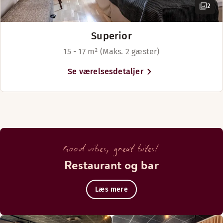
2
Superior
15 - 17 m² (Maks. 2 gæster)
Se værelsesdetaljer
Good vibes, great bites!
Restaurant og bar
Læs mere