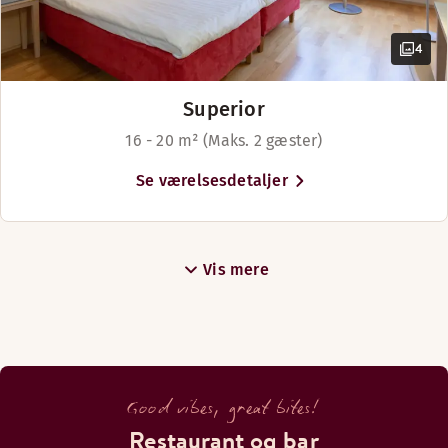
4
Superior
16 - 20 m² (Maks. 2 gæster)
Se værelsesdetaljer
Vis mere
Good vibes, great bites!
Restaurant og bar