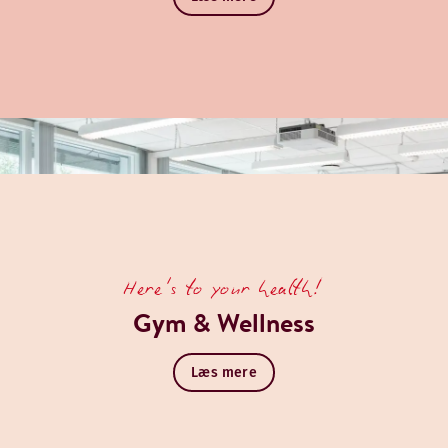
Here's to your health!
Gym & Wellness
Læs mere