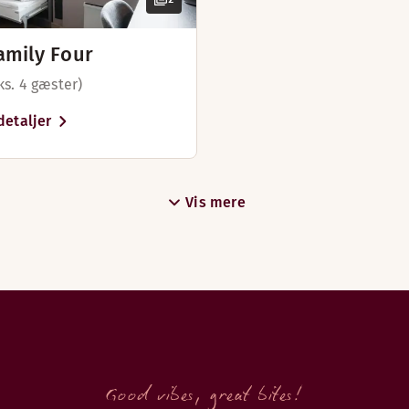
amily Four
ks. 4 gæster)
detaljer
Vis mere
Good vibes, great bites!