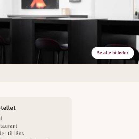
Se alle billeder
urant.
 op til 650 deltagere. Vi kan endda tilbyde kundetilpassede 
tellet
l
taurant
ler til låns