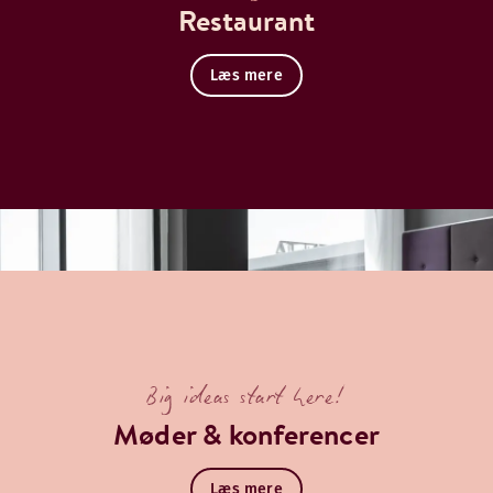
Restaurant
Læs mere
Big ideas start here!
Møder & konferencer
Læs mere