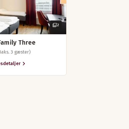
2
Family Three
Maks. 3 gæster)
sdetaljer