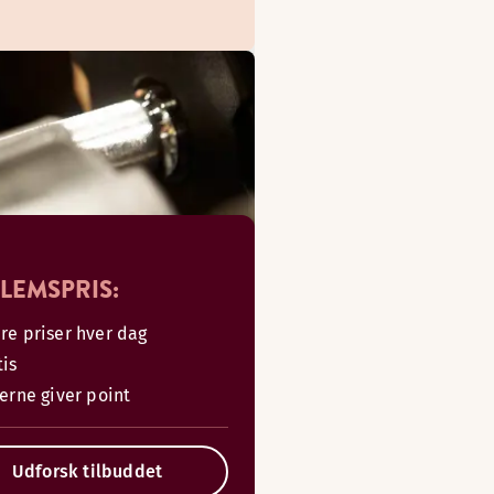
LEMSPRIS:
re priser hver dag
tis
serne giver point
Udforsk tilbuddet