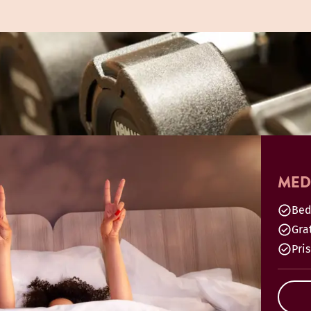
MED
Bed
Gra
Pri