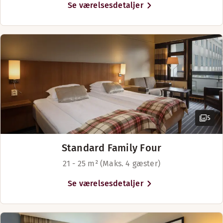
Se værelsesdetaljer
Skønhedssalon
Restaurant Laxen
5
Standard Family Four
21 - 25 m² (Maks. 4 gæster)
Se værelsesdetaljer
Nyd din morgenmad i en afslappet atmosfære, alle tiders ti
Åbningstider