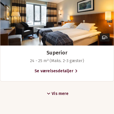
MORGENMAD
Mandag-Søndag: 06:30-10:00
AFTENSMAD
5
Mandag-Søndag: 18:00-21:30
Superior
24 - 25 m² (Maks. 2-3 gæster)
Menuer
Se værelsesdetaljer
Summer menu 2026
Vis mere