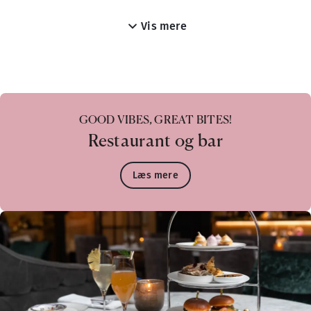
Grand Café
Vis mere
GOOD VIBES, GREAT BITES!
Restaurant og bar
Læs mere
Vores lækre morgenmadsbuffet serveres i Grand Café, der lig
Åbningstider
MORGENMAD