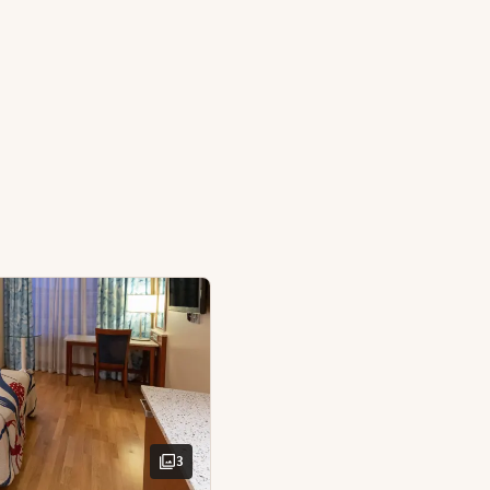
elige værelse med god plads. Badekåber gør dit ophold ekstr
te sauna i dette hyggelige værelse med god plads. Badekåber 
er parken
/te
er
auna
ber
rd og stol
er
3