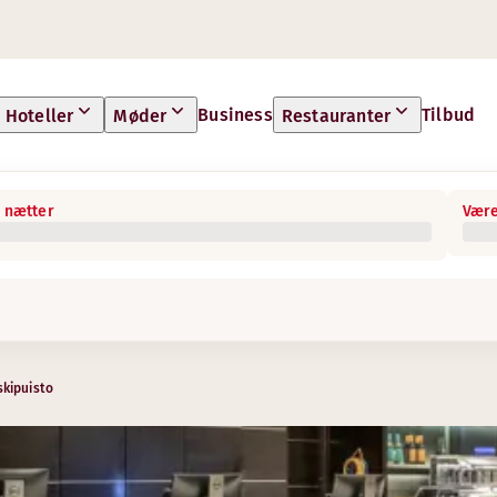
Business
Tilbud
Hoteller
Møder
Restauranter
 nætter
Være
kipuisto
ing