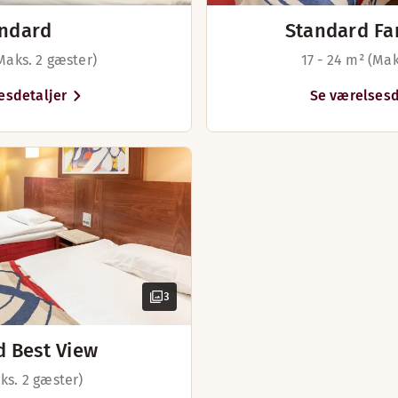
ndard
Standard Fa
(Maks. 2 gæster)
17 - 24 m² (Mak
esdetaljer
Se værelsesd
3
d Best View
ks. 2 gæster)