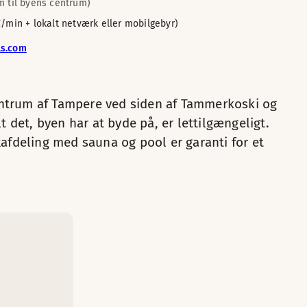
m til byens centrum)
 et
yde
 €/min + lokalt netværk eller mobilgebyr
t
 bed
ls.com
yger
r
0
bord og stol
d og stol
gt
centrum af Tampere ved siden af Tammerkoski og
rer
r
t det, byen har at byde på, er lettilgængeligt.
s.
afdeling med sauna og pool er garanti for et
re værelse med aircondition. Badekåber og tøfler gør dit oph
en
.
til
Minibar
.
Sovesofa
Elkedel med kaffe/te
ski-floden og tid sammen i dette hyggelige værelse med god
Badekåber
Skrivebord og stol
Hårtørrer
t
Ikke-ryger