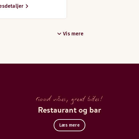
esdetaljer
Vis mere
ar.
Good vibes, great bites!
Restaurant og bar
Læs mere