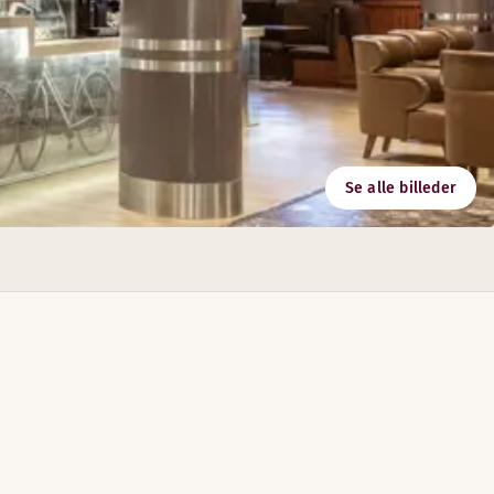
Se alle billeder
ar et hyggeligt rum, hvor du kan arrangere skønne fester og