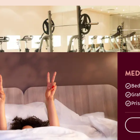
MED
Bed
Gra
Pri