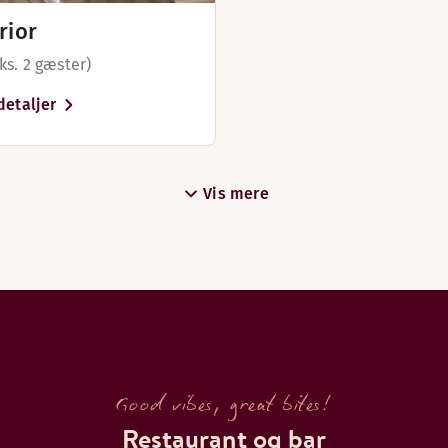
rior
ks. 2 gæster)
detaljer
 på hotellets 9. etage og har en fantastisk udsigt over Åles
Vis mere
6.04.26)
Good vibes, great bites!
Restaurant og bar