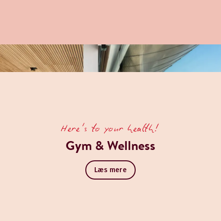
koster og middage af grupper og til private arrangementer.
Here's to your health!
Gym & Wellness
Læs mere