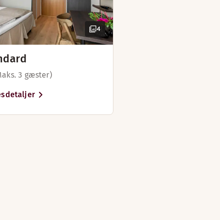
 på nogle værelser)
 værelser)
4
på nogle værelser)
ndard
)
Maks. 3 gæster)
sdetaljer