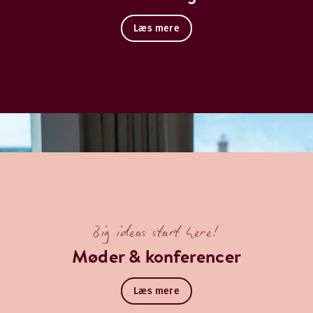
Læs mere
Big ideas start here!
Møder & konferencer
Læs mere