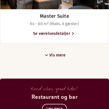
4
Master Suite
64 - 80 m² (Maks. 6 gæster)
Se værelsesdetaljer
Vis mere
Good vibes, great bites!
Restaurant og bar
Læs mere