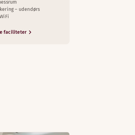
nessrum
kering – udendørs
 WiFi
e faciliteter
r)