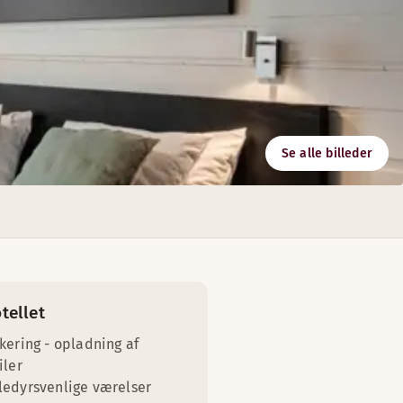
Se alle billeder
s sportsudøver ved morgenbordet.
tellet
kering - opladning af
iler
edyrsvenlige værelser