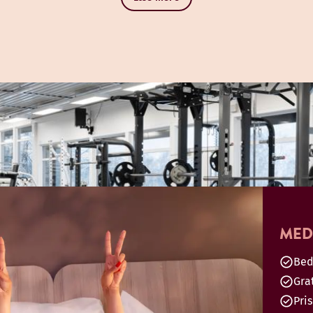
MED
Bed
Gra
Pri