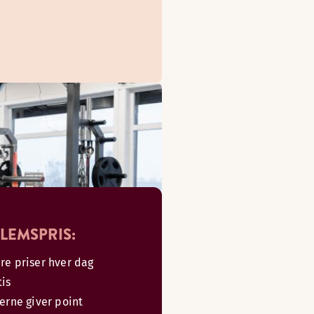
LEMSPRIS:
re priser hver dag
tis
serne giver point