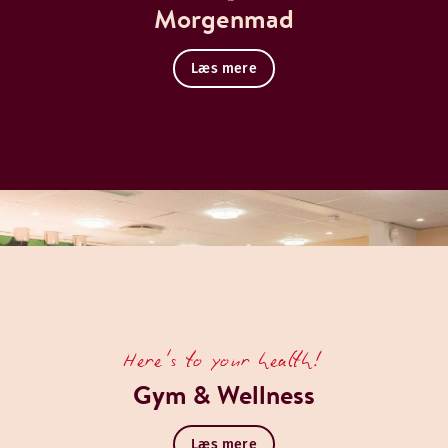
Morgenmad
Læs mere
Here's to your health!
Gym & Wellness
Læs mere