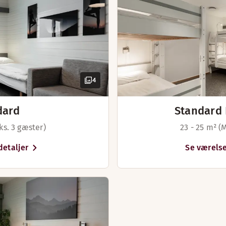
4
dard
Standard 
ks. 3 gæster)
23 - 25 m² (
detaljer
Se værelse