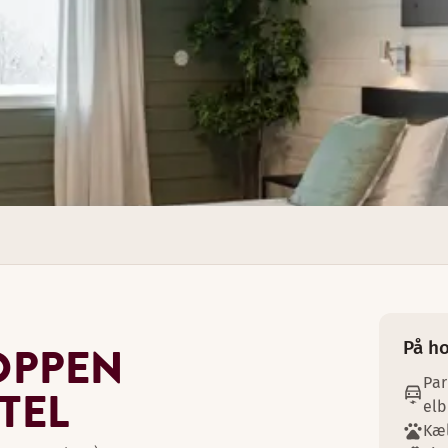
kan præstere dit bedste. Måske møder du endda din yndling
På ho
OPPEN
1
2
Par
TEL
elb
Kæl