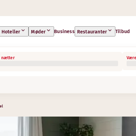
Business
Tilbud
Hoteller
Møder
Restauranter
 nætter
Være
el
7:00–09:00, 16:00-21:00, Fre: 07:00–09:00, 16:00-20:00, lør–s