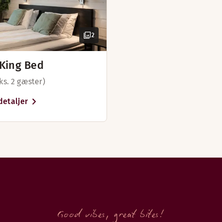
2
King Bed
ks. 2 gæster)
detaljer
Good vibes, great bites!