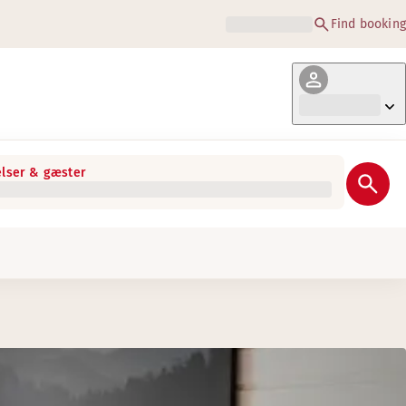
Find booking
lser & gæster
øn: 10:00–18:00 (afhængig af tilgængelighed).