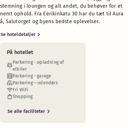
døren, klar når du er.
stemning i loungen og alt andet, du behøver for et
Golfbane (0-30 km)
nemt ophold. Fra Eerikinkatu 30 har du tæt til Aura
Turku er porten til en spektakulær skærgård. Gå en tur langs
å, Salutorget og byens bedste oplevelser.
Aura å, slå dig ned på en hyggelig café, shop på livlige gade
Handicapparkering
og udforsk byens fantastiske restauranter. Eerikinkatu 30 er 
Se hoteldetaljer
udgangspunkt for at opleve alt, hvad byen har at byde på!
Kontantløst hotel
På hotellet
Parkering - opladning af
elbiler
Parkering - garage
Parkering – udendørs
Fri WiFi
Shopping
Se alle faciliteter