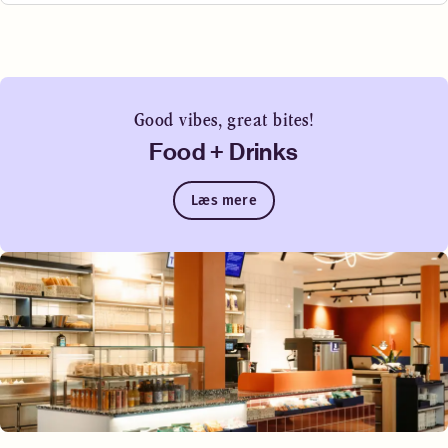
Sengemuligheder
Med forbehold for tilgængelighed
Queen-size seng (160 cm)
Good vibes, great bites!
Food + Drinks
Læs mere