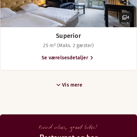
du hurtigt i Horsens, og selvom du
ikke er i bil. Hotellet ligger også i
gåafstand til Horsens største
4
attraktion FÆNGSLET, som du også
kan være heldig at skimte fra dit
Superior
værelse. Er du til naturoplevelser
25 m² (Maks. 2 gæster)
byder naturreservatet Nørrestrand
nær hotellet på vild skovklædt
Se værelsesdetaljer
Vis mere
Good vibes, great bites!