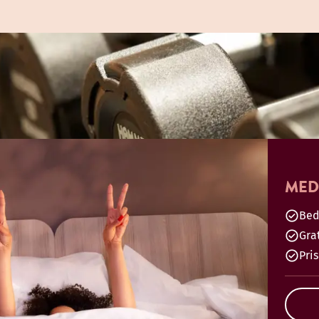
MED
Bed
Gra
Pri