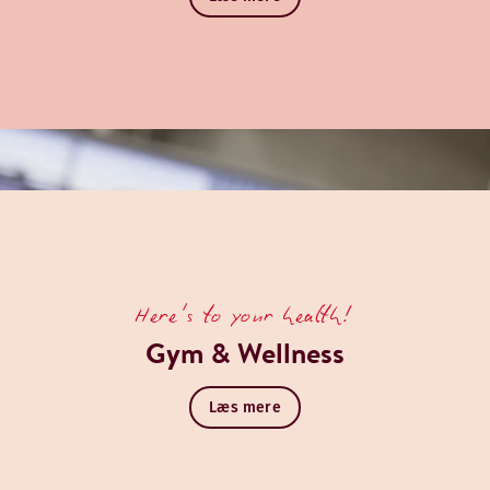
Here's to your health!
Gym & Wellness
Læs mere