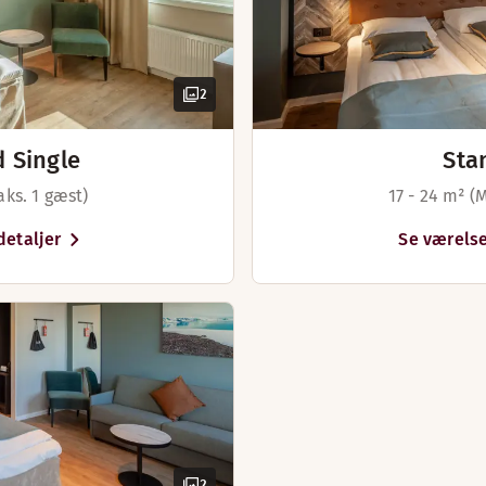
Hårtørrer
Hårtørrer
2
 Single
Sta
aks. 1 gæst)
17 - 24 m² (
detaljer
Se værelse
2