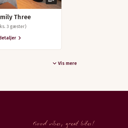
mily Three
ks. 3 gæster)
velser og farverige smagsoplevelser. Restauranten drives ik
detaljer
Vis mere
Good vibes, great bites!