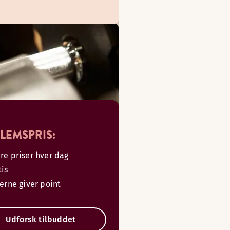
LEMSPRIS:
re priser hver dag
tis
serne giver point
Udforsk tilbuddet