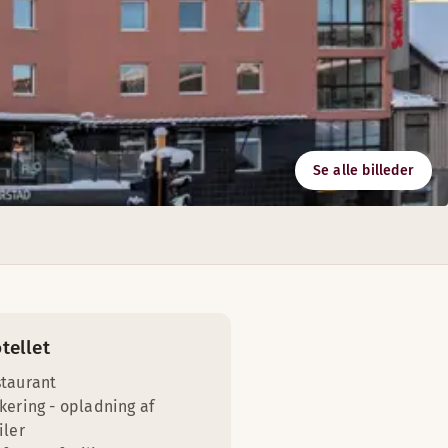
Se alle billeder
oner og aktiviteter inden for gåafstand.
tellet
taurant
kering - opladning af
iler