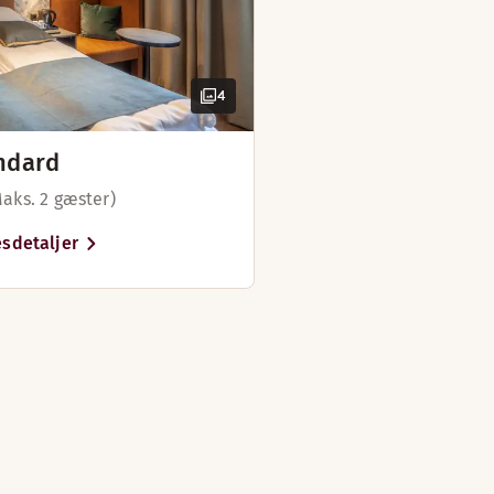
4
ndard
Maks. 2 gæster)
sdetaljer