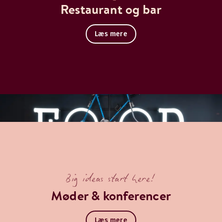
Restaurant og bar
Læs mere
Big ideas start here!
Møder & konferencer
Læs mere