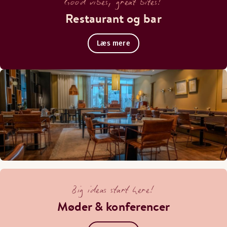
Good vibes, great bites!
Restaurant og bar
Læs mere
Big ideas start here!
Møder & konferencer