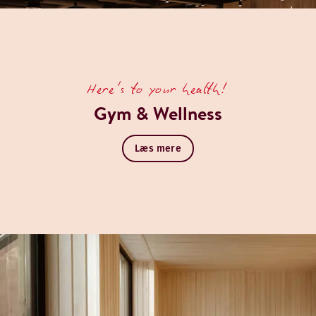
Here's to your health!
Gym & Wellness
Læs mere