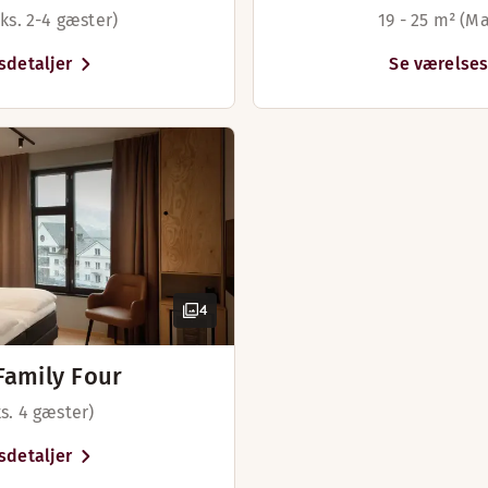
ks. 2-4 gæster)
19 - 25 m² (M
sdetaljer
Se værelses
4
Family Four
s. 4 gæster)
sdetaljer
l Vangsvatnet. Her serverer vi lækre drinks og snacks. Åbnin