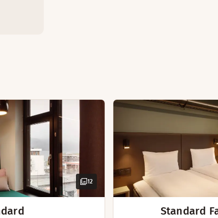
Sovesofa (tilgængelig på nogle værels
Makeup-spejl
TV med Chromecast
Stort værelse
Elkedel med kaffe/te
Nespresso kaffemaskine
Hårtørrer
Ventilation på værelset
Terrasse
Sovesofa
cks, mens du slapper af og nyder udsigten eller spiller en o
TV med Chromecast
Hårtørrer
perfekt at trække sig tilbage på vores standardværelser med
relser har en dobbeltseng samt køjesenge langs væggen. Perfek
12
 har en enkeltseng og en sovesofa på 140 cm, ideel til to b
ndard
Standard F