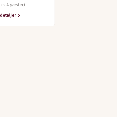
TV med Chromecast
Minibar
aks. 4 gæster)
Vinduesniche (tilgængelig på nogle værelser)
Tilstødende værelser (tilgængelig på nogle vær
Sofa/sofaer
Hårtørrer
detaljer
TV med Chromecast
Ventilation på værelset
Justerbare senge (tilgængelig på nogle værelser
Trægulv
Vægseng
TV med Chromecast
Hårtørrer
Hårtørrer
gstiderne afhænger af vejret og årstiden.