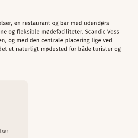
elser, en restaurant og bar med udendørs
ne og fleksible mødefaciliteter. Scandic Voss
yen, og med den centrale placering lige ved
et et naturligt mødested for både turister og
Læs mere
 sjæl. Her får du en fantastisk udsigt over Vangsvatnet og alt
Køleskab
e, fantastisk udsigt til Vangsvatnet og egen tagterrasse. Læn
Makeup-spejl
Sofa med bord (tilgængelig på nogle 
lser
Bodylotion
Køleskab