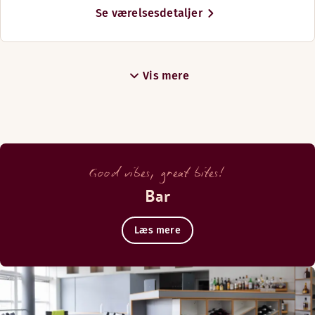
Se værelsesdetaljer
Vis mere
Good vibes, great bites!
Bar
Læs mere