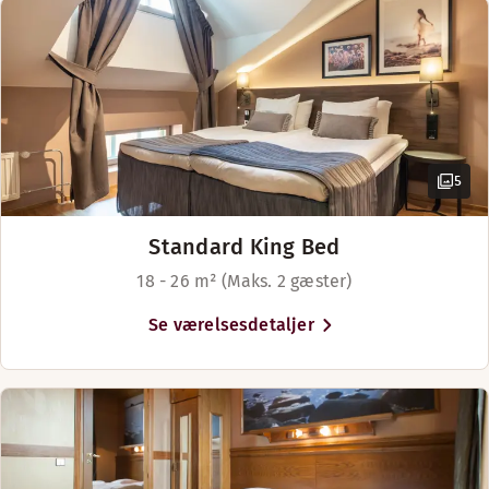
Nyd kolde drinks eller en kop fairtrade-kaffe i vores hyggel
Åbningstider
5
BAR
Standard King Bed
Mandag-Søndag: 09:00-01:30
18 - 26 m² (Maks. 2 gæster)
Se værelsesdetaljer