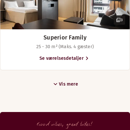
Internet via kabel på værelset
Vis mere
3
Sengemuligheder
Superior Family
Med forbehold for tilgængelighed
25 - 30 m² (Maks. 4 gæster)
Senge til 6 gæster
Se værelsesdetaljer
Vis mere
Good vibes, great bites!