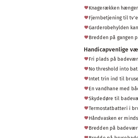
Knagerækken hænger hø
Fjernbetjening til tv
Garderobehylden kan n
Bredden på gangen på
Handicapvenlige væ
Fri plads på badevær
No threshold into ba
Intet trin ind til bru
En vandhane med båd
Skydedøre til badev
Termostatbatteri i b
Håndvasken er mindst
Bredden på badevære
Bredde på brusebade