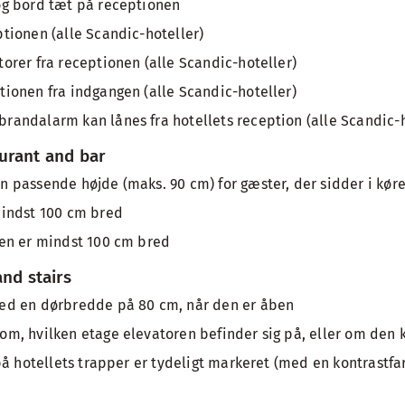
og bord tæt på receptionen
tionen (alle Scandic-hoteller)
orer fra receptionen (alle Scandic-hoteller)
ionen fra indgangen (alle Scandic-hoteller)
randalarm kan lånes fra hotellets reception (alle Scandic-h
aurant and bar
 passende højde (maks. 90 cm) for gæster, der sidder i køre
mindst 100 cm bred
ten er mindst 100 cm bred
and stairs
ed en dørbredde på 80 cm, når den er åben
m, hvilken etage elevatoren befinder sig på, eller om den k
på hotellets trapper er tydeligt markeret (med en kontrastfar