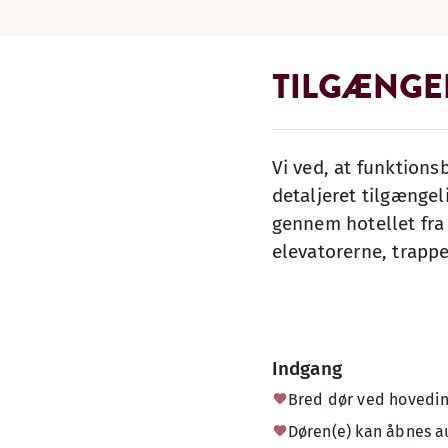
TILGÆNGE
Vi ved, at funktions
detaljeret tilgængel
gennem hotellet fra
elevatorerne, trappe
Indgang
Bred dør ved hovedi
Døren(e) kan åbnes a