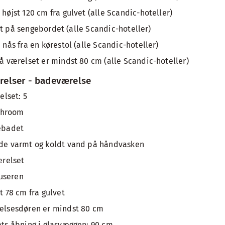
jst 120 cm fra gulvet (alle Scandic-hoteller)
'et på sengebordet (alle Scandic-hoteller)
ås fra en kørestol (alle Scandic-hoteller)
 værelset er mindst 80 cm (alle Scandic-hoteller)
relser - badeværelse
elset: 5
throom
sebadet
e varmt og koldt vand på håndvasken
ærelset
ruseren
 78 cm fra gulvet
lsesdøren er mindst 80 cm
ts åbning i glasvæggen: 90 cm