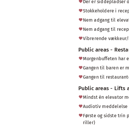
Der er siddepladser 
Stokkeholdere i recep
Nem adgang til elevat
Nem adgang til recept
Vibrerende vækkeur/b
Public areas - Rest
Morgenbuffeten har en
Gangen til baren er 
Gangen til restauran
Public areas - Lifts 
Mindst én elevator m
Audiotiv meddelelse o
Første og sidste trin 
riller)