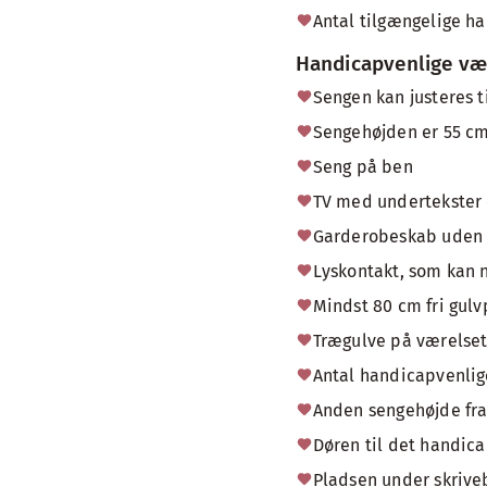
Antal tilgængelige ha
Handicapvenlige væ
Sengen kan justeres t
Sengehøjden er 55 cm
Seng på ben
TV med undertekster e
Garderobeskab uden 
Lyskontakt, som kan n
Mindst 80 cm fri gul
Trægulve på værelse
Antal handicapvenlig
Anden sengehøjde fra 
Døren til det handic
Pladsen under skriveb