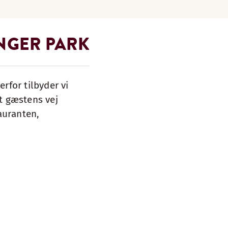
NGER PARK
rfor tilbyder vi
gt gæstens vej
auranten,