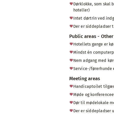
Dørklokke, som skal b
hoteller)
Intet dørtrin ved ind
Der er siddepladser 
Public areas - Other
Hotellets gange er kø
Mindst én computerpla
Nem adgang med kørest
Service-/førerhunde e
Meeting areas
Handicaptoilet tilgæ
Møde og konferenceet
Dør til mødelokale 
Der er siddepladser