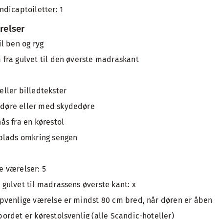
ndicaptoiletter: 1
relser
il ben og ryg
 fra gulvet til den øverste madraskant
ller billedtekster
døre eller med skydedøre
ås fra en kørestol
vplads omkring sengen
t
e værelser: 5
gulvet til madrassens øverste kant: x
apvenlige værelse er mindst 80 cm bred, når døren er åben
ordet er kørestolsvenlig (alle Scandic-hoteller)