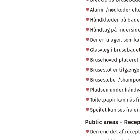
Alarm-/nødkoder ell
Håndklæder på badevæ
Håndtag på inderside
Der er knager, som ka
Glasvæg i brusebade
Brusehoved placeret i
Brusestol er tilgænge
Brusesæbe-/shampoobe
Pladsen under håndvas
Toiletpapir kan nås fr
Spejlet kan ses fra en
Public areas - Rece
Den ene del af recept