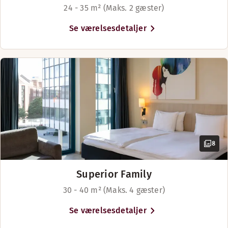
Garderobe
Sengemuligheder
24 - 35 m² (Maks. 2 gæster)
Trægulv
Med forbehold for tilgængelighed
Se værelsesdetaljer
Luftkøling
King-size seng (160–200 cm)
Vis mere
Sengemuligheder
Med forbehold for tilgængelighed
Senge til 3 gæster
8
Superior Family
30 - 40 m² (Maks. 4 gæster)
Se værelsesdetaljer