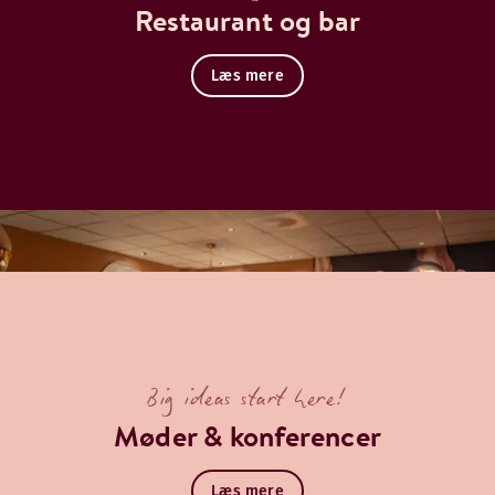
Restaurant og bar
Læs mere
Big ideas start here!
Møder & konferencer
Læs mere