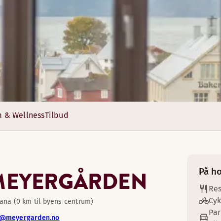
egård rundt om hjørnet. Et hus fyldt med historie, bygget i 
 & Wellness
Tilbud
n
På ho
MEYERGÅRDEN
4
2
Res
enge. Der er plads til alle her.
Cyk
Rana (0 km til byens centrum)
Par
@meyergarden.no