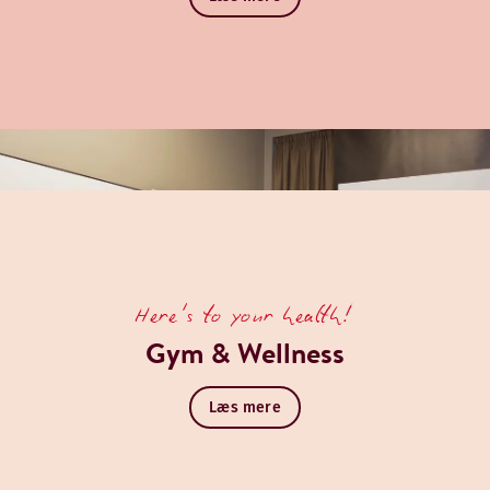
Here's to your health!
Gym & Wellness
Læs mere