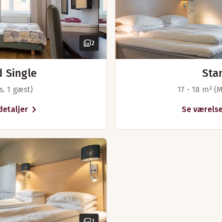
2
 Single
Sta
s. 1 gæst)
17 - 18 m² (
detaljer
Se værelse
2