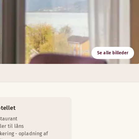
Se alle billeder
1890 med privat have.
tellet
taurant
ler til låns
kering - opladning af