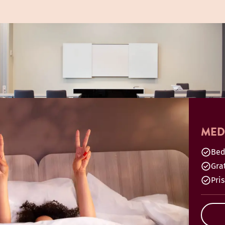
MED
Bed
Gra
Pri