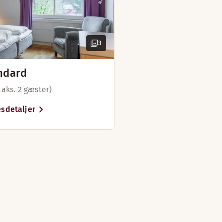
3
ndard
Maks. 2 gæster)
sdetaljer