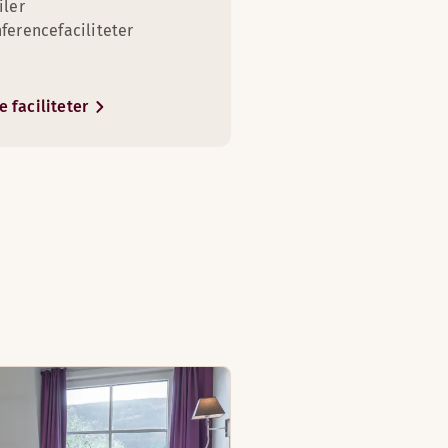
iler
ferencefaciliteter
r
2
e faciliteter