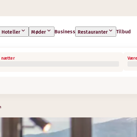
Business
Tilbud
Hoteller
Møder
Restauranter
 nætter
Være
n
ede lobbybar.