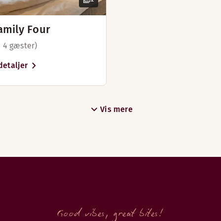
amily Four
. 4 gæster)
detaljer
Vis mere
Good vibes, great bites!