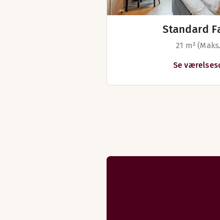
Standard F
21 m² (Maks
Se værelses