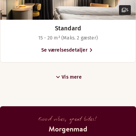
5
Standard
15 - 20 m² (Maks. 2 gæster)
Se værelsesdetaljer
Vis mere
Good vibes, great bites!
Morgenmad