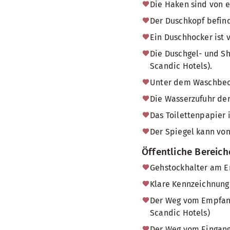
Die Haken sind von e
Der Duschkopf befind
Ein Duschhocker ist 
Die Duschgel- und Sh
Scandic Hotels).
Unter dem Waschbecke
Die Wasserzufuhr der
Das Toilettenpapier 
Der Spiegel kann von
Öffentliche Bereic
Gehstockhalter am Em
Klare Kennzeichnung 
Der Weg vom Empfang 
Scandic Hotels)
Der Weg vom Eingang 