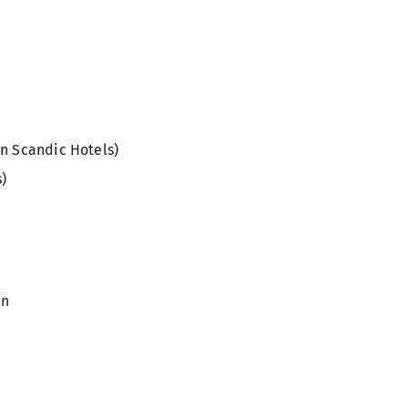
en Scandic Hotels)
s)
en