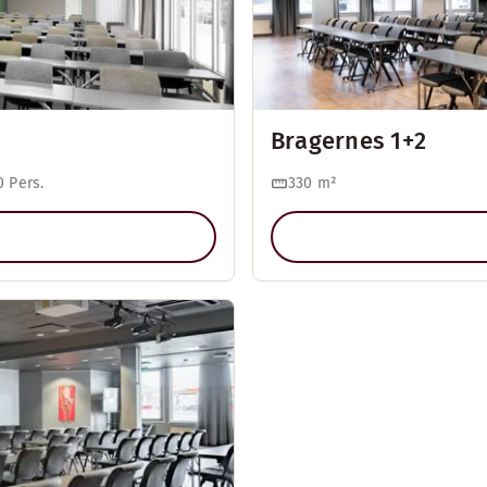
Bragernes 1+2
 Pers.
330
m²