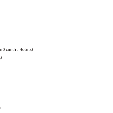
en Scandic Hotels)
s)
en