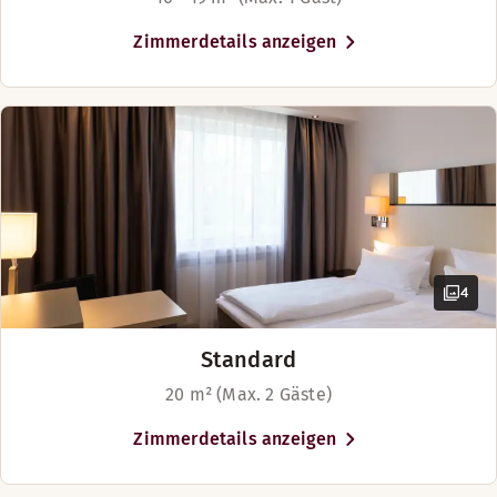
Twin Betten (90–180 cm)
Mehr anzeigen
Zimmerdetails anzeigen
Betten-Optionen
Nach Verfügbarkeit
Betten für bis zu 4 Personen
4
Standard
20 m² (Max. 2 Gäste)
Zimmerdetails anzeigen