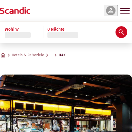
Wohin?
0 Nächte
Hotels & Reiseziele
…
HAK