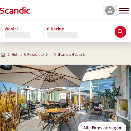
e & Verfügbarkeit
e & Verfügbarkeit
e & Verfügbarkeit
e & Verfügbarkeit
e & Verfügbarkeit
ehr lesen
Wohin?
0 Nächte
Bewertungen & Rezensionen
Ausstattung
Über das Hotel
Gym & Wellness
Restaurant und Bar
Meetings & Events
Junior Suite
Master Suite
Economy
Standard
Superior
Praktische Informationen
Gym
Kreative Räume für Meetings
Max. 4 Gäste
Max. 4 Gäste
Max. 1 Gast
Max. 2 Gäste
Max. 3 Gäste
.
14-16 m²
.
.
.
.
17-23 m²
17-32 m²
29-34 m²
40 m²
Senso Restaurant & Bar
Hotels & Reiseziele
…
Scandic Gdansk
Parken
Öffnungszeiten
Adresse
Wegbeschreibung
Podwale Grodzkie 9
Google Maps
Gdansk
Montag-Freitag: Immer geöffnet
Frühstück
Samstag-Sonntag: Immer geöffnet
Kontaktieren Sie uns:
Folgen Sie uns
Sauna
+48 58 300 6000
Check-in/Check-out
Gemischte Sauna
E-Mail
Öffnungszeiten
gdansk@scandichotels.com
Barrierefreiheit
Montag-Freitag: 08:00-20:00
Nordic Swan Ecolabel
Alle Fotos anzeigen
Samstag-Sonntag: 08:00-20:00