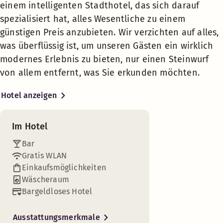
einem intelligenten Stadthotel, das sich darauf
TV mit Chromecast
zum Übernachten brauchen. Unsere
spezialisiert hat, alles Wesentliche zu einem
smarten Lösungen bieten Ihnen mehr
günstigen Preis anzubieten. Wir verzichten auf alles,
Freiraum, sich auf die schönen Dinge des
Café
was überflüssig ist, um unseren Gästen ein wirklich
Lebens zu konzentrieren. Ganz gleich, ob
Sie lieber spontan reisen oder Ihr
modernes Erlebnis zu bieten, nur einen Steinwurf
Abenteuer bis ins kleinste Detail planen,
von allem entfernt, was Sie erkunden möchten.
Food + Drinks 24-7
bei uns sind Sie an der richtigen Adresse,
wir bieten Ihnen alles Wesentliche ohne
Hotel anzeigen
versteckte Kosten.
Sicherheit rund um die Uhr
Willkommen zu einem intuitiven
Im Hotel
Hotelaufenthalt; so einfach ist das Reisen
mit Scandic Go.
Bar
Gratis WLAN
Den Großteil Ihres Scandic Go-
Einkaufsmöglichkeiten
Erlebnisses verwalten Sie über Ihr
Wäscheraum
Telefon.
Bargeldloses Hotel
Digitale Check-ins, Check-outs,
Essensbestellungen und Zahlungen
Ausstattungsmerkmale