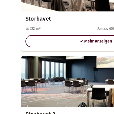
Storhavet
522
m²
max. 600
Mehr anzeigen