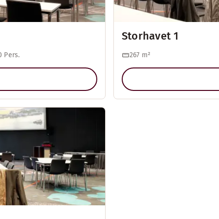
Storhavet 1
 Pers.
267
m²