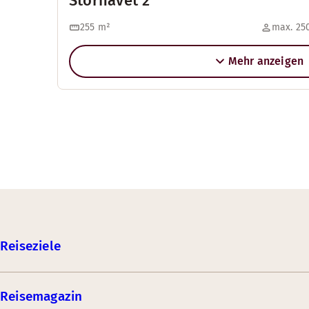
Storhavet 2
255
m²
max. 250
Mehr anzeigen
Reiseziele
Reisemagazin